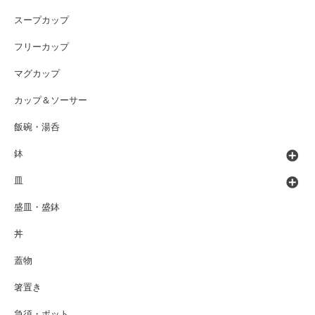
スープカップ
フリーカップ
マグカップ
カップ＆ソーサー
飯碗・湯呑
鉢
皿
盛皿・盛鉢
丼
蓋物
箸置き
急須・ポット