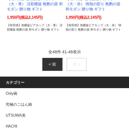
（大・青） 涼彩螺旋 晩酌の器 和
（大・赤） 情熱の彩り 晩酌の器
モダン 贈り物 ギフト
和モダン 贈り物 ギフト
1,950円(税込2,145円)
1,950円(税込2,145円)
【有田焼】色螺旋ビアカップ（大・青） 涼
【有田焼】色螺旋ビアカップ（大・赤） 情
彩螺旋 晩酌の器 和モダン 贈り物 ギフト
熱の彩り 晩酌の器 和モダン 贈り物 ギフト
全
48
件
41
-
48
表示
< 前
次 >
カテゴリー
Only碗
究極のごはん鍋
UTSUWA美
HACHI