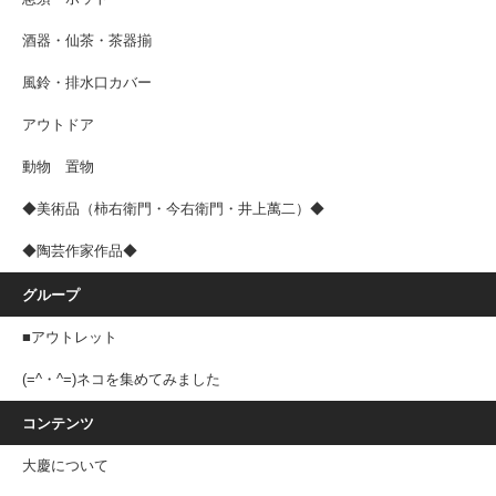
酒器・仙茶・茶器揃
風鈴・排水口カバー
アウトドア
動物 置物
◆美術品（柿右衛門・今右衛門・井上萬二）◆
◆陶芸作家作品◆
グループ
■アウトレット
(=^・^=)ネコを集めてみました
コンテンツ
大慶について