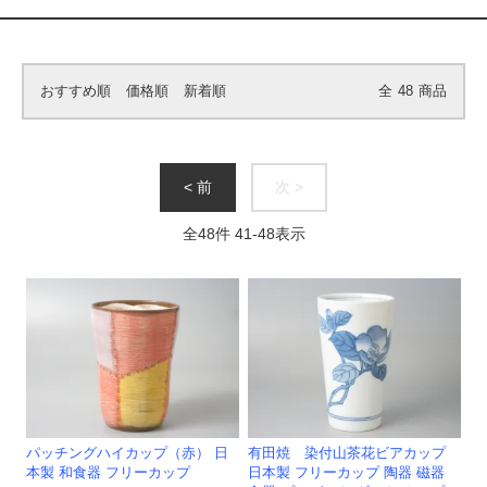
おすすめ順
価格順
新着順
全
48
商品
< 前
次 >
全
48
件
41
-
48
表示
パッチングハイカップ（赤） 日
有田焼 染付山茶花ビアカップ
本製 和食器 フリーカップ
日本製 フリーカップ 陶器 磁器