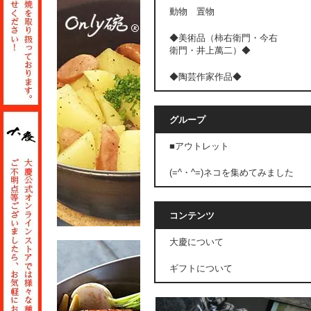
動物 置物
◆美術品（柿右衛門・今右
衛門・井上萬二）◆
◆陶芸作家作品◆
グループ
■アウトレット
(=^・^=)ネコを集めてみました
コンテンツ
大慶について
ギフトについて