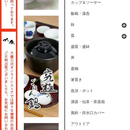
カップ＆ソーサー
飯碗・湯呑
鉢
皿
盛皿・盛鉢
丼
蓋物
箸置き
急須・ポット
酒器・仙茶・茶器揃
風鈴・排水口カバー
アウトドア