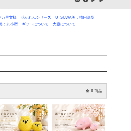
伊万里文様
花かれんシリーズ
UTSUWA美：楕円深型
A美：丸小型
ギフトについて
大慶について
全
8
商品