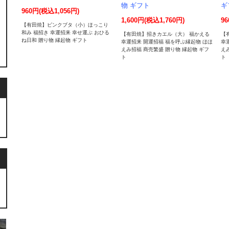
物 ギフト
ギ
960円(税込1,056円)
1,600円(税込1,760円)
96
【有田焼】ピンクブタ（小）ほっこり
和み 福招き 幸運招来 幸せ運ぶ おひる
【有田焼】招きカエル（大） 福かえる
【
ね日和 贈り物 縁起物 ギフト
幸運招来 開運招福 福を呼ぶ縁起物 ほほ
幸
えみ招福 商売繁盛 贈り物 縁起物 ギフ
え
ト
ト