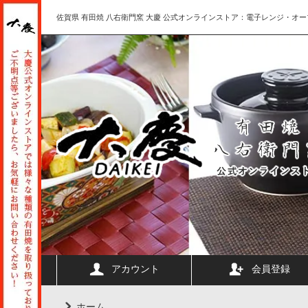
佐賀県 有田焼 八右衛門窯 大慶 公式オンラインストア：電子レンジ・オー
アカウント
会員登録
ホーム