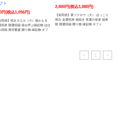
フト
2,800円(税込3,080円)
0円(税込1,056円)
【有田焼】黄フクロウ（大） ほっこり
和み 金運招来 福招き 幸運の使者 福来
有田焼】招きカエル（小）福かえる
朗 開運招福 贈り物 縁起物 ギフト
運招来 開運招福 福を呼ぶ縁起物 ほほ
み招福 商売繁盛 贈り物 縁起物 ギフ
<
1
>