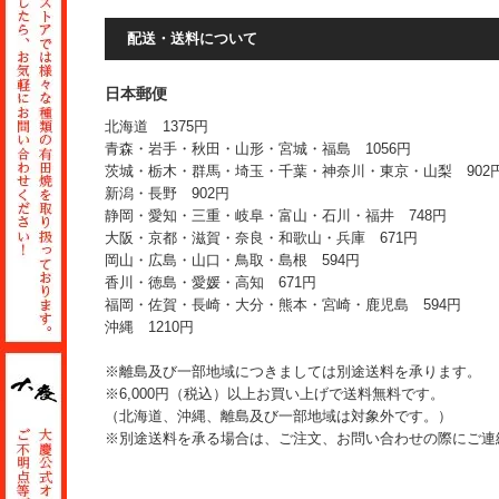
配送・送料について
日本郵便
北海道 1375円
青森・岩手・秋田・山形・宮城・福島 1056円
茨城・栃木・群馬・埼玉・千葉・神奈川・東京・山梨 902
新潟・長野 902円
静岡・愛知・三重・岐阜・富山・石川・福井 748円
大阪・京都・滋賀・奈良・和歌山・兵庫 671円
岡山・広島・山口・鳥取・島根 594円
香川・徳島・愛媛・高知 671円
福岡・佐賀・長崎・大分・熊本・宮崎・鹿児島 594円
沖縄 1210円
※離島及び一部地域につきましては別途送料を承ります。
※6,000円（税込）以上お買い上げで送料無料です。
（北海道、沖縄、離島及び一部地域は対象外です。）
※別途送料を承る場合は、ご注文、お問い合わせの際にご連