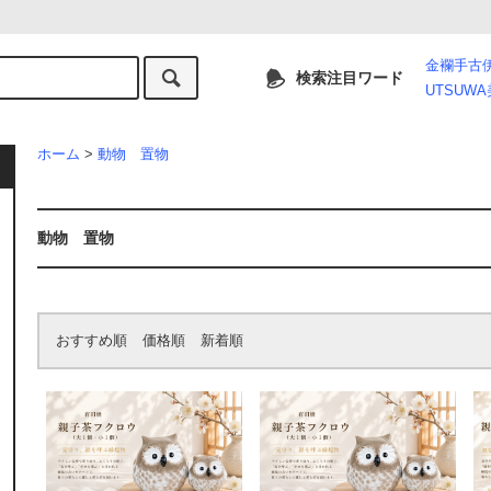
金襴手古
検索注目ワード
UTSUW
ホーム
>
動物 置物
動物 置物
おすすめ順
価格順
新着順