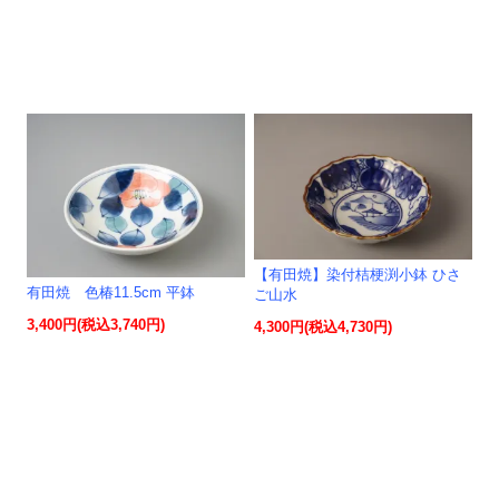
【有田焼】染付桔梗渕小鉢 ひさ
有田焼 色椿11.5cm 平鉢
ご山水
3,400円(税込3,740円)
4,300円(税込4,730円)