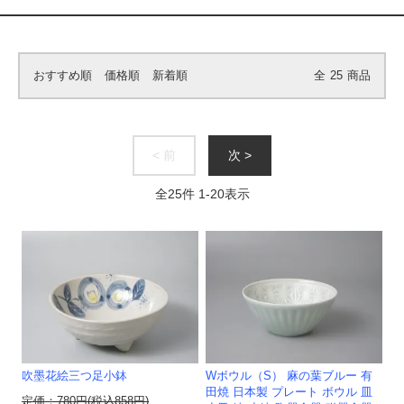
おすすめ順
価格順
新着順
全
25
商品
< 前
次 >
全
25
件
1
-
20
表示
吹墨花絵三つ足小鉢
Wボウル（S） 麻の葉ブルー 有
田焼 日本製 プレート ボウル 皿
定価：780円(税込858円)