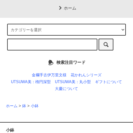
ホーム
検索注目ワード
金襴手古伊万里文様
花かれんシリーズ
UTSUWA美：楕円深型
UTSUWA美：丸小型
ギフトについて
大慶について
ホーム
>
鉢
>
小鉢
小鉢