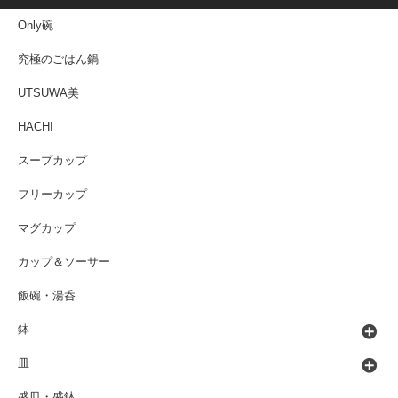
Only碗
究極のごはん鍋
UTSUWA美
HACHI
スープカップ
フリーカップ
マグカップ
カップ＆ソーサー
飯碗・湯呑
鉢
皿
盛皿・盛鉢