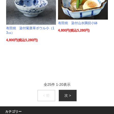
有田焼 染付山水隅切小鉢
有田焼 染付菊唐草ボウル小（1
4,800円(税込5,280円)
3㎝）
4,800円(税込5,280円)
全
25
件
1
-
20
表示
< 前
次 >
カテゴリー