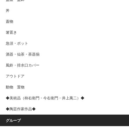
丼
蓋物
箸置き
急須・ポット
酒器・仙茶・茶器揃
風鈴・排水口カバー
アウトドア
動物 置物
◆美術品（柿右衛門・今右衛門・井上萬二）◆
◆陶芸作家作品◆
グループ