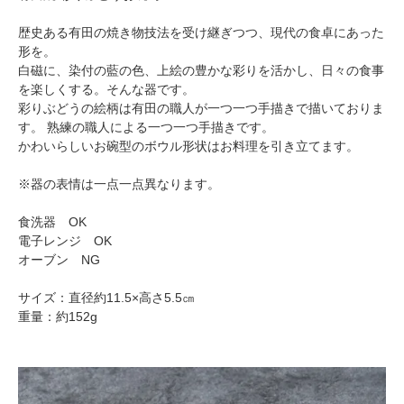
歴史ある有田の焼き物技法を受け継ぎつつ、現代の食卓にあった
形を。
白磁に、染付の藍の色、上絵の豊かな彩りを活かし、日々の食事
を楽しくする。そんな器です。
彩りぶどうの絵柄は有田の職人が一つ一つ手描きで描いておりま
す。 熟練の職人による一つ一つ手描きです。
かわいらしいお碗型のボウル形状はお料理を引き立てます。
※器の表情は一点一点異なります。
食洗器 OK
電子レンジ OK
オーブン NG
サイズ：直径約11.5×高さ5.5㎝
重量：約152g