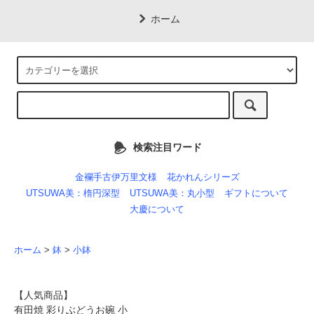
ホーム
検索注目ワード
金襴手古伊万里文様
花かれんシリーズ
UTSUWA美：楕円深型
UTSUWA美：丸小型
ギフトについて
大慶について
ホーム
>
鉢
>
小鉢
【人気商品】
有田焼 彩りぶどうお碗 小