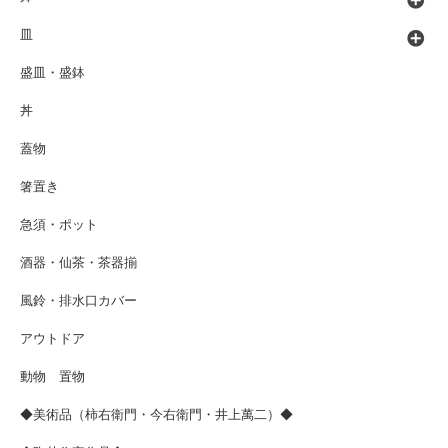
皿
盛皿・盛鉢
丼
蓋物
箸置き
急須・ポット
酒器・仙茶・茶器揃
風鈴・排水口カバー
アウトドア
動物 置物
◆美術品（柿右衛門・今右衛門・井上萬二）◆