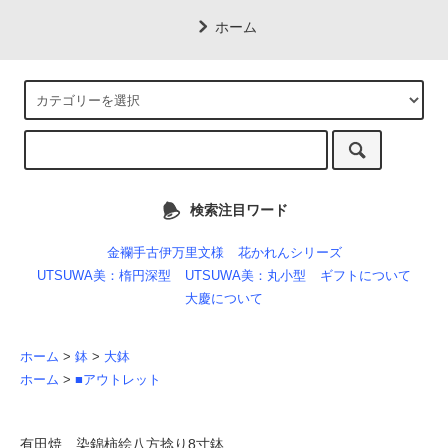
ホーム
検索注目ワード
金襴手古伊万里文様
花かれんシリーズ
UTSUWA美：楕円深型
UTSUWA美：丸小型
ギフトについて
大慶について
ホーム
>
鉢
>
大鉢
ホーム
>
■アウトレット
有田焼 染錦柿絵八方捻り8寸鉢