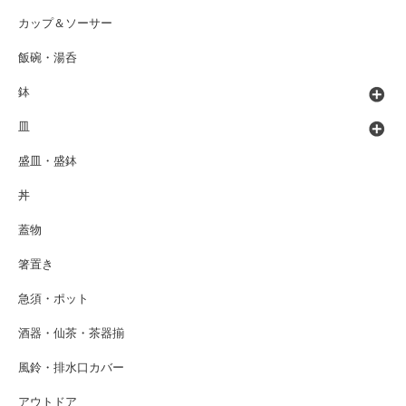
カップ＆ソーサー
飯碗・湯呑
鉢
皿
盛皿・盛鉢
丼
蓋物
箸置き
急須・ポット
酒器・仙茶・茶器揃
風鈴・排水口カバー
アウトドア