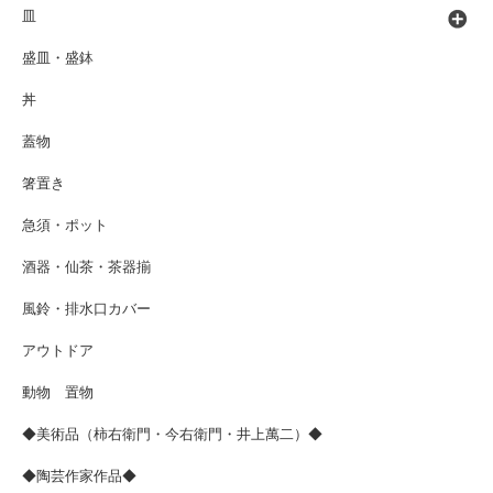
皿
盛皿・盛鉢
丼
蓋物
箸置き
急須・ポット
酒器・仙茶・茶器揃
風鈴・排水口カバー
アウトドア
動物 置物
◆美術品（柿右衛門・今右衛門・井上萬二）◆
◆陶芸作家作品◆