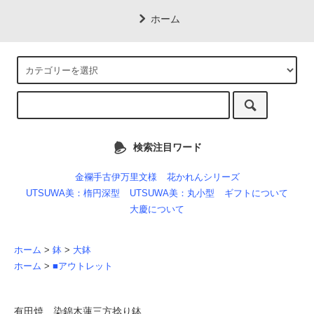
ホーム
検索注目ワード
金襴手古伊万里文様
花かれんシリーズ
UTSUWA美：楕円深型
UTSUWA美：丸小型
ギフトについて
大慶について
ホーム
>
鉢
>
大鉢
ホーム
>
■アウトレット
有田焼 染錦木蓮三方捻り鉢