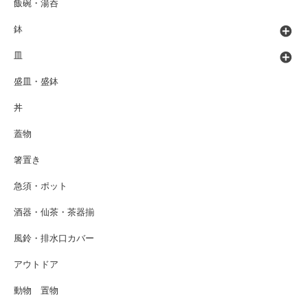
飯碗・湯呑
鉢
皿
盛皿・盛鉢
丼
蓋物
箸置き
急須・ポット
酒器・仙茶・茶器揃
風鈴・排水口カバー
アウトドア
動物 置物