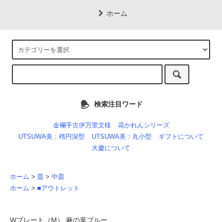
ホーム
検索注目ワード
金襴手古伊万里文様
花かれんシリーズ
UTSUWA美：楕円深型
UTSUWA美：丸小型
ギフトについて
大慶について
ホーム
>
皿
>
中皿
ホーム
>
■アウトレット
Wプレート（M） 麻の葉ブルー